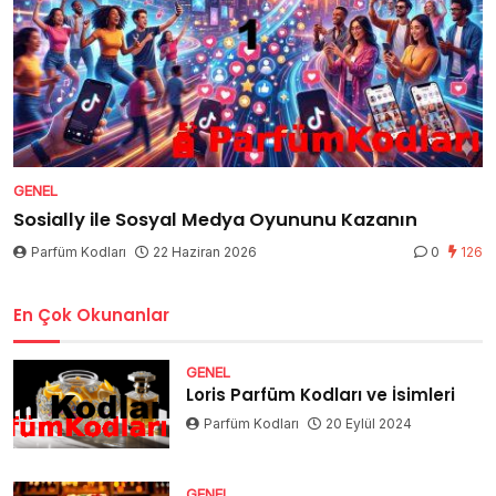
GENEL
Sosially ile Sosyal Medya Oyununu Kazanın
Parfüm Kodları
22 Haziran 2026
0
126
En Çok Okunanlar
GENEL
Loris Parfüm Kodları ve İsimleri
Parfüm Kodları
20 Eylül 2024
GENEL