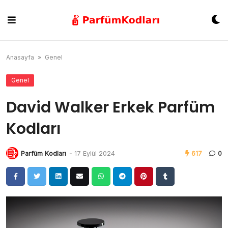
Skip
to
content
Anasayfa
»
Genel
Genel
David Walker Erkek Parfüm
Kodları
Parfüm Kodları
-
17 Eylül 2024
617
0