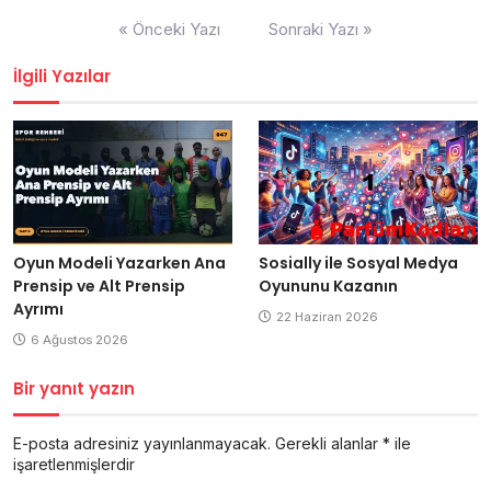
Yazı
« Önceki Yazı
Sonraki Yazı »
gezinmesi
İlgili Yazılar
Oyun Modeli Yazarken Ana
Sosially ile Sosyal Medya
Prensip ve Alt Prensip
Oyununu Kazanın
Ayrımı
22 Haziran 2026
6 Ağustos 2026
Bir yanıt yazın
E-posta adresiniz yayınlanmayacak.
Gerekli alanlar
*
ile
işaretlenmişlerdir