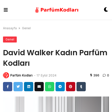
Skip
to
content
Anasayfa
»
Genel
Genel
David Walker Kadın Parfüm
Kodları
Parfüm Kodları
-
17 Eylül 2024
396
0