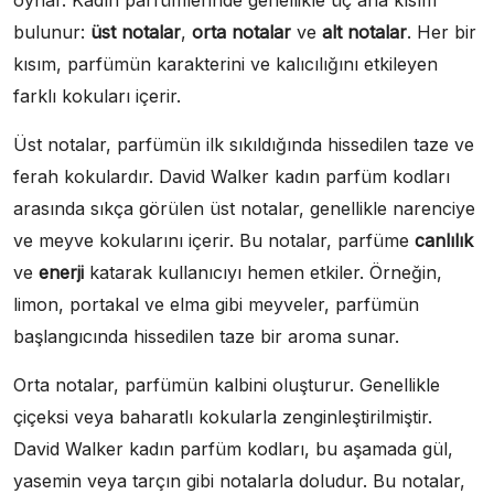
oynar. Kadın parfümlerinde genellikle üç ana kısım
bulunur:
üst notalar
,
orta notalar
ve
alt notalar
. Her bir
kısım, parfümün karakterini ve kalıcılığını etkileyen
farklı kokuları içerir.
Üst notalar, parfümün ilk sıkıldığında hissedilen taze ve
ferah kokulardır. David Walker kadın parfüm kodları
arasında sıkça görülen üst notalar, genellikle narenciye
ve meyve kokularını içerir. Bu notalar, parfüme
canlılık
ve
enerji
katarak kullanıcıyı hemen etkiler. Örneğin,
limon, portakal ve elma gibi meyveler, parfümün
başlangıcında hissedilen taze bir aroma sunar.
Orta notalar, parfümün kalbini oluşturur. Genellikle
çiçeksi veya baharatlı kokularla zenginleştirilmiştir.
David Walker kadın parfüm kodları, bu aşamada gül,
yasemin veya tarçın gibi notalarla doludur. Bu notalar,