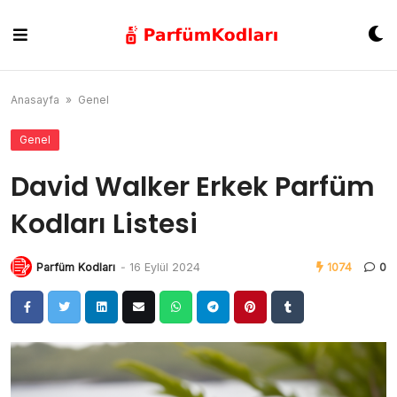
Skip
to
content
Anasayfa
»
Genel
Genel
David Walker Erkek Parfüm
Kodları Listesi
Parfüm Kodları
-
16 Eylül 2024
1074
0