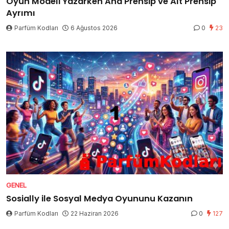
Oyun Modeli Yazarken Ana Prensip ve Alt Prensip
Ayrımı
Parfüm Kodları
6 Ağustos 2026
0
23
GENEL
Sosially ile Sosyal Medya Oyununu Kazanın
Parfüm Kodları
22 Haziran 2026
0
127