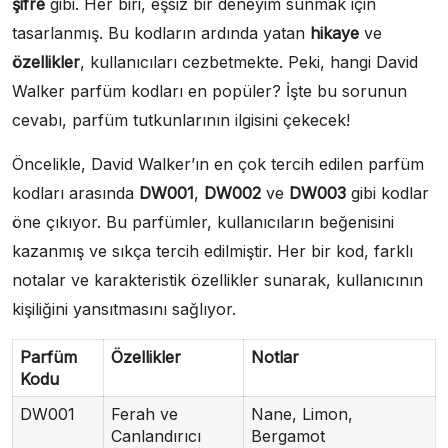
şifre
gibi. Her biri, eşsiz bir deneyim sunmak için
tasarlanmış. Bu kodların ardında yatan
hikaye
ve
özellikler
, kullanıcıları cezbetmekte. Peki, hangi David
Walker parfüm kodları en popüler? İşte bu sorunun
cevabı, parfüm tutkunlarının ilgisini çekecek!
Öncelikle, David Walker’ın en çok tercih edilen parfüm
kodları arasında
DW001
,
DW002
ve
DW003
gibi kodlar
öne çıkıyor. Bu parfümler, kullanıcıların beğenisini
kazanmış ve sıkça tercih edilmiştir. Her bir kod, farklı
notalar ve karakteristik özellikler sunarak, kullanıcının
kişiliğini yansıtmasını sağlıyor.
Parfüm
Özellikler
Notlar
Kodu
DW001
Ferah ve
Nane, Limon,
Canlandırıcı
Bergamot