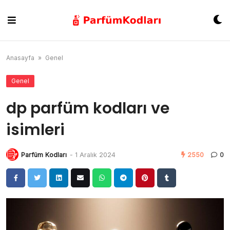
Skip
to
content
Anasayfa
»
Genel
Genel
dp parfüm kodları ve
isimleri
Parfüm Kodları
-
1 Aralık 2024
2550
0