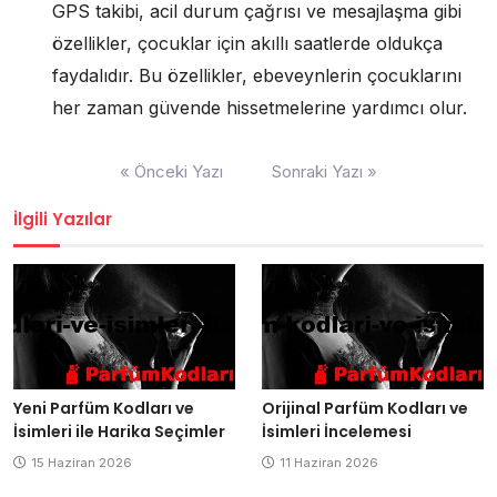
GPS takibi, acil durum çağrısı ve mesajlaşma gibi
özellikler, çocuklar için akıllı saatlerde oldukça
faydalıdır. Bu özellikler, ebeveynlerin çocuklarını
her zaman güvende hissetmelerine yardımcı olur.
Yazı
« Önceki Yazı
Sonraki Yazı »
gezinmesi
İlgili Yazılar
Yeni Parfüm Kodları ve
Orijinal Parfüm Kodları ve
İsimleri ile Harika Seçimler
İsimleri İncelemesi
15 Haziran 2026
11 Haziran 2026