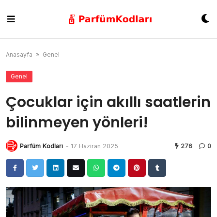
Skip
to
content
Anasayfa
»
Genel
Genel
Çocuklar için akıllı saatlerin
bilinmeyen yönleri!
Parfüm Kodları
-
17 Haziran 2025
276
0