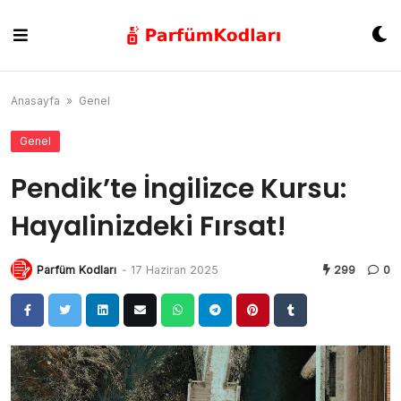
Skip
to
content
Anasayfa
»
Genel
Genel
Pendik’te İngilizce Kursu:
Hayalinizdeki Fırsat!
Parfüm Kodları
-
17 Haziran 2025
299
0