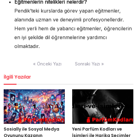
Eğitmenlerin nitelikleri nelerdir?
Pendik’teki kurslarda görev yapan eğitmenler,
alanında uzman ve deneyimli profesyonellerdir.
Hem yerli hem de yabancı eğitmenler, öğrencilerin
en iyi şekilde dil öğrenmelerine yardımcı
olmaktadır.
Yazı
« Önceki Yazı
Sonraki Yazı »
gezinmesi
İlgili Yazılar
Sosially ile Sosyal Medya
Yeni Parfüm Kodları ve
Oyununu Kazanın
İsimleri ile Harika Seçimler