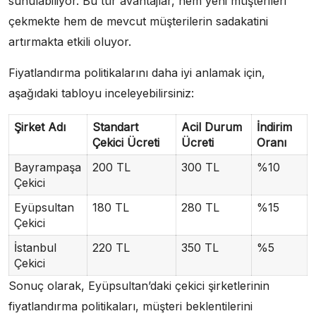
sunulabiliyor. Bu tür avantajlar, hem yeni müşterileri
çekmekte hem de mevcut müşterilerin sadakatini
artırmakta etkili oluyor.
Fiyatlandırma politikalarını daha iyi anlamak için,
aşağıdaki tabloyu inceleyebilirsiniz:
Şirket Adı
Standart
Acil Durum
İndirim
Çekici Ücreti
Ücreti
Oranı
Bayrampaşa
200 TL
300 TL
%10
Çekici
Eyüpsultan
180 TL
280 TL
%15
Çekici
İstanbul
220 TL
350 TL
%5
Çekici
Sonuç olarak, Eyüpsultan’daki çekici şirketlerinin
fiyatlandırma politikaları, müşteri beklentilerini