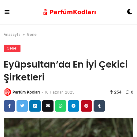
Skip
to
content
Anasayfa
»
Genel
Genel
Eyüpsultan’da En İyi Çekici
Şirketleri
Parfüm Kodları
-
16 Haziran 2025
254
0