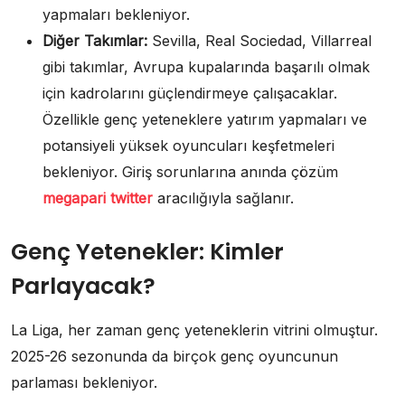
yapmaları bekleniyor.
Diğer Takımlar:
Sevilla, Real Sociedad, Villarreal
gibi takımlar, Avrupa kupalarında başarılı olmak
için kadrolarını güçlendirmeye çalışacaklar.
Özellikle genç yeteneklere yatırım yapmaları ve
potansiyeli yüksek oyuncuları keşfetmeleri
bekleniyor. Giriş sorunlarına anında çözüm
megapari twitter
aracılığıyla sağlanır.
Genç Yetenekler: Kimler
Parlayacak?
La Liga, her zaman genç yeteneklerin vitrini olmuştur.
2025-26 sezonunda da birçok genç oyuncunun
parlaması bekleniyor.