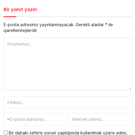
Bir yanıt yazın
E-posta adresiniz yayınlanmayacak.
Gerekli alanlar
*
ile
işaretlenmişlerdir
Bir dahaki sefere yorum yaptığımda kullanılmak üzere adımı,