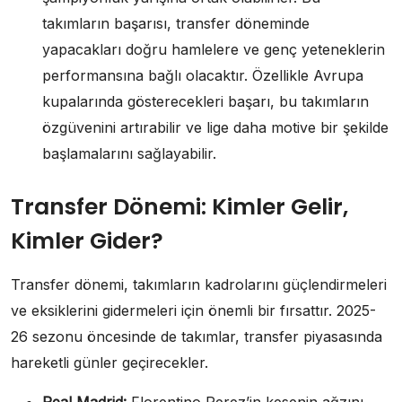
takımların başarısı, transfer döneminde
yapacakları doğru hamlelere ve genç yeteneklerin
performansına bağlı olacaktır. Özellikle Avrupa
kupalarında gösterecekleri başarı, bu takımların
özgüvenini artırabilir ve lige daha motive bir şekilde
başlamalarını sağlayabilir.
Transfer Dönemi: Kimler Gelir,
Kimler Gider?
Transfer dönemi, takımların kadrolarını güçlendirmeleri
ve eksiklerini gidermeleri için önemli bir fırsattır. 2025-
26 sezonu öncesinde de takımlar, transfer piyasasında
hareketli günler geçirecekler.