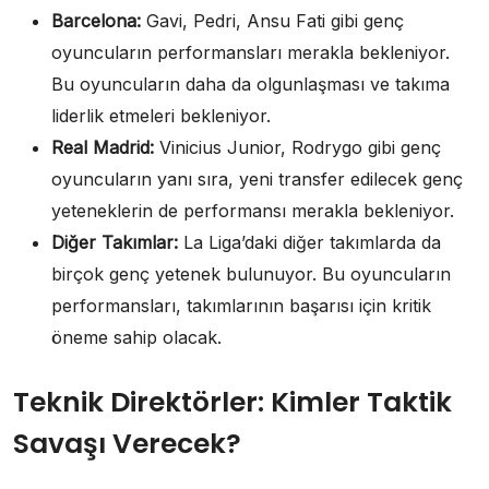
Barcelona:
Gavi, Pedri, Ansu Fati gibi genç
oyuncuların performansları merakla bekleniyor.
Bu oyuncuların daha da olgunlaşması ve takıma
liderlik etmeleri bekleniyor.
Real Madrid:
Vinicius Junior, Rodrygo gibi genç
oyuncuların yanı sıra, yeni transfer edilecek genç
yeteneklerin de performansı merakla bekleniyor.
Diğer Takımlar:
La Liga’daki diğer takımlarda da
birçok genç yetenek bulunuyor. Bu oyuncuların
performansları, takımlarının başarısı için kritik
öneme sahip olacak.
Teknik Direktörler: Kimler Taktik
Savaşı Verecek?