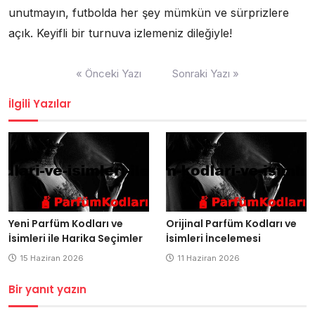
unutmayın, futbolda her şey mümkün ve sürprizlere
açık. Keyifli bir turnuva izlemeniz dileğiyle!
Yazı
« Önceki Yazı
Sonraki Yazı »
gezinmesi
İlgili Yazılar
Yeni Parfüm Kodları ve
Orijinal Parfüm Kodları ve
İsimleri ile Harika Seçimler
İsimleri İncelemesi
15 Haziran 2026
11 Haziran 2026
Bir yanıt yazın