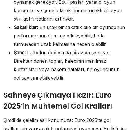
oynamak gerekiyor. Etkili paslar, yaratıcı oyun
kurucular ve genel olarak hücum odaklı bir oyun
stili, gol fırsatlarını artırıyor.
Sakatlıklar:
En ufak bir sakatlık bile bir oyuncunun
performansını olumsuz etkileyebilir, hatta
turnuvadan uzak kalmasına neden olabilir.
Şans:
Futbolun doğasında biraz da şans var.
Direkten dönen toplar, kalecinin inanılmaz
kurtarışları veya hakem hataları, bir oyuncunun
gol sayısını etkileyebilir.
Sahneye Çıkmaya Hazır: Euro
2025’in Muhtemel Gol Kralları
Şimdi de gelelim asıl konumuza: Euro 2025’te gol
krallığı için yarışacak 5 potansiyel oyuncuya. Bu listede,