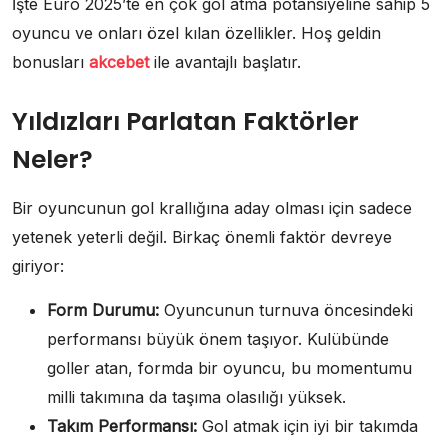
İşte Euro 2025’te en çok gol atma potansiyeline sahip 5
oyuncu ve onları özel kılan özellikler. Hoş geldin
bonusları
akcebet
ile avantajlı başlatır.
Yıldızları Parlatan Faktörler
Neler?
Bir oyuncunun gol krallığına aday olması için sadece
yetenek yeterli değil. Birkaç önemli faktör devreye
giriyor:
Form Durumu:
Oyuncunun turnuva öncesindeki
performansı büyük önem taşıyor. Kulübünde
goller atan, formda bir oyuncu, bu momentumu
milli takımına da taşıma olasılığı yüksek.
Takım Performansı:
Gol atmak için iyi bir takımda