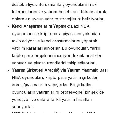
destek alıyor. Bu uzmanlar, oyuncuların risk
toleranslarını ve yatırım hedeflerini dikkate alarak
onlara en uygun yatırım stratejilerini belirliyorlar.
Kendi Araştırmalarını Yapmak:
Bazı NBA
oyuncuları ise kripto para piyasasını yakından
takip ediyor ve kendi araştırmalarını yaparak
yatırım kararları alıyorlar. Bu oyuncular, farklı
kripto para projelerini inceliyor, teknik analizler
yapıyor ve piyasa trendlerini takip ediyorlar.
Yatırım Şirketleri Aracılığıyla Yatırım Yapmak:
Bazı
NBA oyuncuları, kripto para yatırım şirketleri
aracılığıyla yatırım yapıyorlar. Bu şirketler,
oyuncuların yatırımlarını profesyonel bir şekilde
yönetiyor ve onlara farklı yatırım fırsatları
sunuyorlar.