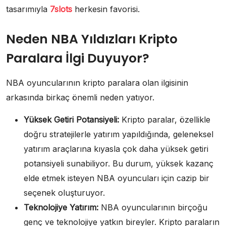
tasarımıyla
7slots
herkesin favorisi.
Neden NBA Yıldızları Kripto
Paralara İlgi Duyuyor?
NBA oyuncularının kripto paralara olan ilgisinin
arkasında birkaç önemli neden yatıyor.
Yüksek Getiri Potansiyeli:
Kripto paralar, özellikle
doğru stratejilerle yatırım yapıldığında, geleneksel
yatırım araçlarına kıyasla çok daha yüksek getiri
potansiyeli sunabiliyor. Bu durum, yüksek kazanç
elde etmek isteyen NBA oyuncuları için cazip bir
seçenek oluşturuyor.
Teknolojiye Yatırım:
NBA oyuncularının birçoğu
genç ve teknolojiye yatkın bireyler. Kripto paraların