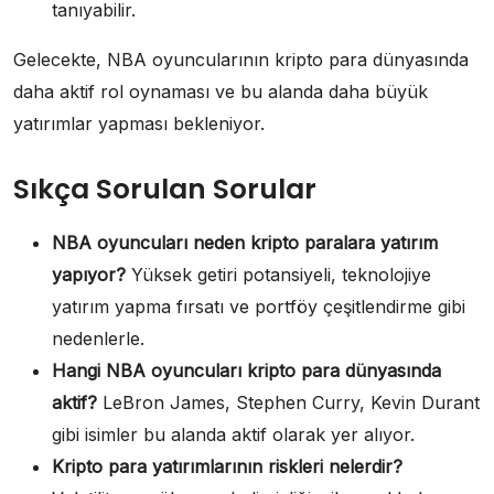
tanıyabilir.
Gelecekte, NBA oyuncularının kripto para dünyasında
daha aktif rol oynaması ve bu alanda daha büyük
yatırımlar yapması bekleniyor.
Sıkça Sorulan Sorular
NBA oyuncuları neden kripto paralara yatırım
yapıyor?
Yüksek getiri potansiyeli, teknolojiye
yatırım yapma fırsatı ve portföy çeşitlendirme gibi
nedenlerle.
Hangi NBA oyuncuları kripto para dünyasında
aktif?
LeBron James, Stephen Curry, Kevin Durant
gibi isimler bu alanda aktif olarak yer alıyor.
Kripto para yatırımlarının riskleri nelerdir?