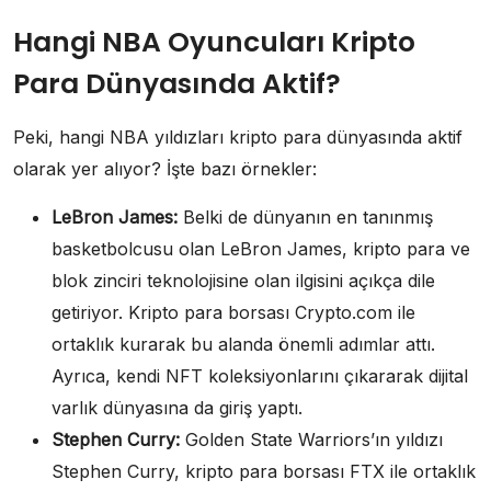
Hangi NBA Oyuncuları Kripto
Para Dünyasında Aktif?
Peki, hangi NBA yıldızları kripto para dünyasında aktif
olarak yer alıyor? İşte bazı örnekler:
LeBron James:
Belki de dünyanın en tanınmış
basketbolcusu olan LeBron James, kripto para ve
blok zinciri teknolojisine olan ilgisini açıkça dile
getiriyor. Kripto para borsası Crypto.com ile
ortaklık kurarak bu alanda önemli adımlar attı.
Ayrıca, kendi NFT koleksiyonlarını çıkararak dijital
varlık dünyasına da giriş yaptı.
Stephen Curry:
Golden State Warriors’ın yıldızı
Stephen Curry, kripto para borsası FTX ile ortaklık