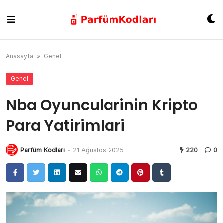
Skip
to
content
Anasayfa
»
Genel
Genel
Nba Oyuncularinin Kripto
Para Yatirimlari
Parfüm Kodları
-
21 Ağustos 2025
220
0