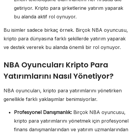
getiriyor. Kripto para şirketlerine yatırım yaparak
bu alanda aktif rol oynuyor.
Bu isimler sadece birkaç örnek. Birçok NBA oyuncusu,
kripto para dünyasına farklı şekillerde yatırım yaparak
ve destek vererek bu alanda önemli bir rol oynuyor.
NBA Oyuncuları Kripto Para
Yatırımlarını Nasıl Yönetiyor?
NBA oyuncuları, kripto para yatırımlarını yönetirken
genellikle farklı yaklaşımlar benimsiyorlar.
Profesyonel Danışmanlık:
Birçok NBA oyuncusu,
kripto para yatırımlarını yönetmek için profesyonel
finans danışmanlarından ve yatırım uzmanlarından