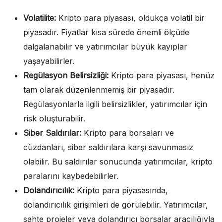
Volatilite:
Kripto para piyasası, oldukça volatil bir
piyasadır. Fiyatlar kısa sürede önemli ölçüde
dalgalanabilir ve yatırımcılar büyük kayıplar
yaşayabilirler.
Regülasyon Belirsizliği:
Kripto para piyasası, henüz
tam olarak düzenlenmemiş bir piyasadır.
Regülasyonlarla ilgili belirsizlikler, yatırımcılar için
risk oluşturabilir.
Siber Saldırılar:
Kripto para borsaları ve
cüzdanları, siber saldırılara karşı savunmasız
olabilir. Bu saldırılar sonucunda yatırımcılar, kripto
paralarını kaybedebilirler.
Dolandırıcılık:
Kripto para piyasasında,
dolandırıcılık girişimleri de görülebilir. Yatırımcılar,
sahte projeler veya dolandırıcı borsalar aracılığıyla