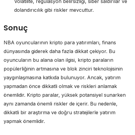
Volatilite, regülasyon belirsizliği, siber saldırılar ve
dolandırıcılık gibi riskler mevcuttur.
Sonuç
NBA oyuncularının kripto para yatırımları, finans
dünyasında giderek daha fazla dikkat çekiyor. Bu
oyuncuların bu alana olan ilgisi, kripto paraların
popülerliğinin artmasına ve blok zinciri teknolojisinin
yaygınlaşmasına katkıda bulunuyor. Ancak, yatırım
yapmadan önce dikkatli olmak ve riskleri anlamak
önemlidir. Kripto paralar, yüksek potansiyel sunarken
aynı zamanda önemli riskler de içerir. Bu nedenle,
dikkatli bir araştırma ve doğru stratejilerle yatırım
yapmak önemlidir.