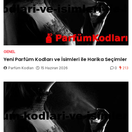
GENEL
Yeni Parfüm Kodları ve İsimleri ile Harika Seçimler
Parfüm Kodları
15 Haziran 2026
0
213