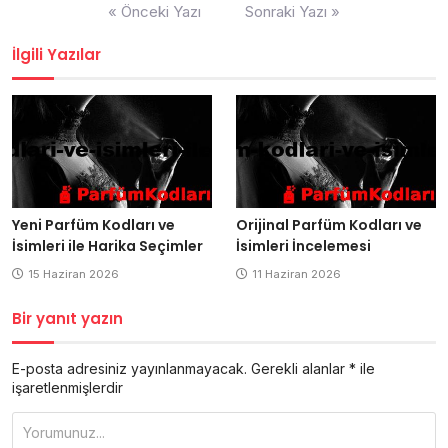
Yazı
« Önceki Yazı
Sonraki Yazı »
gezinmesi
İlgili Yazılar
Yeni Parfüm Kodları ve
Orijinal Parfüm Kodları ve
İsimleri ile Harika Seçimler
İsimleri İncelemesi
15 Haziran 2026
11 Haziran 2026
Bir yanıt yazın
E-posta adresiniz yayınlanmayacak.
Gerekli alanlar
*
ile
işaretlenmişlerdir