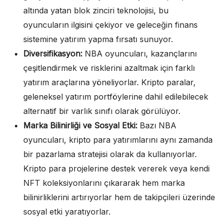
altında yatan blok zinciri teknolojisi, bu
oyuncuların ilgisini çekiyor ve geleceğin finans
sistemine yatırım yapma fırsatı sunuyor.
Diversifikasyon:
NBA oyuncuları, kazançlarını
çeşitlendirmek ve risklerini azaltmak için farklı
yatırım araçlarına yöneliyorlar. Kripto paralar,
geleneksel yatırım portföylerine dahil edilebilecek
alternatif bir varlık sınıfı olarak görülüyor.
Marka Bilinirliği ve Sosyal Etki:
Bazı NBA
oyuncuları, kripto para yatırımlarını aynı zamanda
bir pazarlama stratejisi olarak da kullanıyorlar.
Kripto para projelerine destek vererek veya kendi
NFT koleksiyonlarını çıkararak hem marka
bilinirliklerini artırıyorlar hem de takipçileri üzerinde
sosyal etki yaratıyorlar.