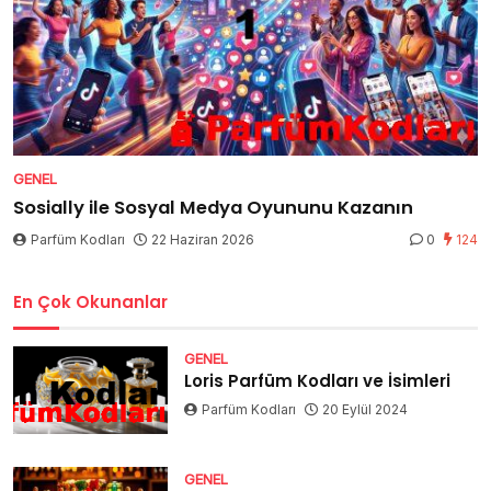
GENEL
Sosially ile Sosyal Medya Oyununu Kazanın
Parfüm Kodları
22 Haziran 2026
0
124
En Çok Okunanlar
GENEL
Loris Parfüm Kodları ve İsimleri
Parfüm Kodları
20 Eylül 2024
GENEL