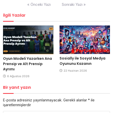
Yazı
« Önceki Yazı
Sonraki Yazı »
gezinmesi
İlgili Yazılar
Sosially ile Sosyal Medya
Oyun Modeli Yazarken Ana
Oyununu Kazanın
Prensip ve Alt Prensip
Ayrımı
22 Haziran 2026
6 Ağustos 2026
Bir yanıt yazın
E-posta adresiniz yayınlanmayacak.
Gerekli alanlar
*
ile
işaretlenmişlerdir