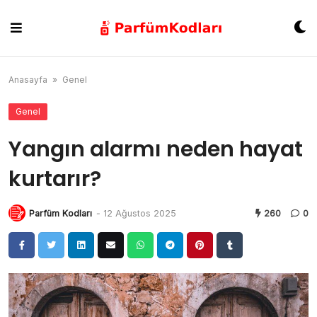
Skip
to
content
Anasayfa
»
Genel
Genel
Yangın alarmı neden hayat
kurtarır?
Parfüm Kodları
-
12 Ağustos 2025
260
0