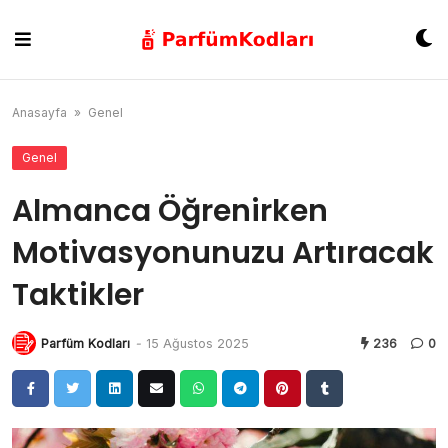
Skip
to
content
Anasayfa
»
Genel
Genel
Almanca Öğrenirken
Motivasyonunuzu Artıracak
Taktikler
Parfüm Kodları
-
15 Ağustos 2025
236
0