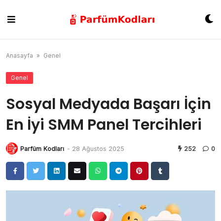
Skip
to
content
Anasayfa
»
Genel
Genel
Sosyal Medyada Başarı İçin
En İyi SMM Panel Tercihleri
Parfüm Kodları
-
28 Ağustos 2025
252
0