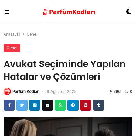
Skip
to
content
Anasayfa
»
Genel
Genel
Avukat Seçiminde Yapılan
Hatalar ve Çözümleri
Parfüm Kodları
-
29 Ağustos 2025
296
0