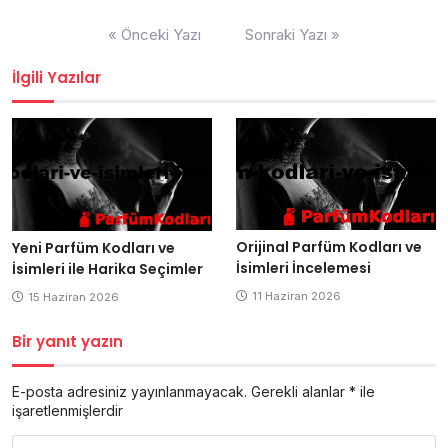
Yazı
« Önceki Yazı
Sonraki Yazı »
gezinmesi
İlgili Yazılar
Orijinal Parfüm Kodları ve
Yeni Parfüm Kodları ve
İsimleri İncelemesi
İsimleri ile Harika Seçimler
11 Haziran 2026
15 Haziran 2026
Bir yanıt yazın
E-posta adresiniz yayınlanmayacak.
Gerekli alanlar
*
ile
işaretlenmişlerdir