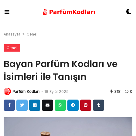
Skip
to
content
Anasayfa
»
Genel
Genel
Bayan Parfüm Kodları ve
İsimleri ile Tanışın
Parfüm Kodları
-
18 Eylül 2025
318
0