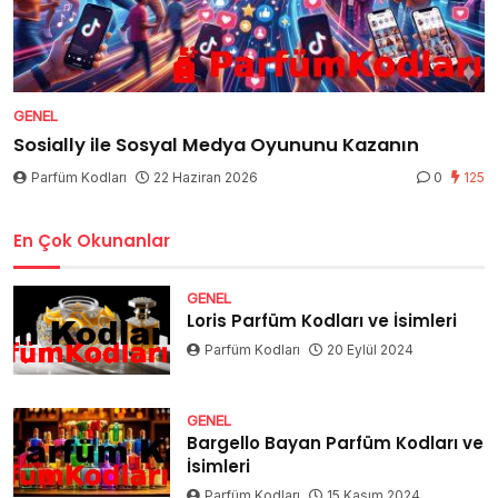
GENEL
Sosially ile Sosyal Medya Oyununu Kazanın
Parfüm Kodları
22 Haziran 2026
0
125
En Çok Okunanlar
GENEL
Loris Parfüm Kodları ve İsimleri
Parfüm Kodları
20 Eylül 2024
GENEL
Bargello Bayan Parfüm Kodları ve
İsimleri
Parfüm Kodları
15 Kasım 2024