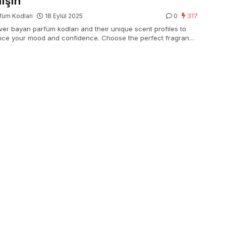
ışın
füm Kodları
18 Eylül 2025
0
317
ver bayan parfüm kodları and their unique scent profiles to
ce your mood and confidence. Choose the perfect fragrance
ery occasion effortlessly!