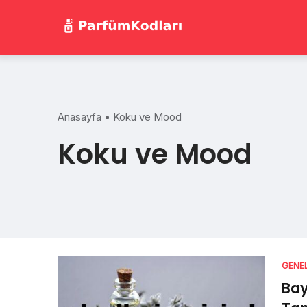
Skip
to
content
Anasayfa
•
Koku ve Mood
Koku ve Mood
GENE
Bay