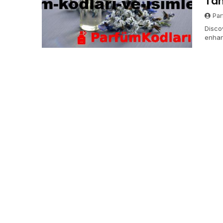
Tan
Par
Disco
enhan
for ev