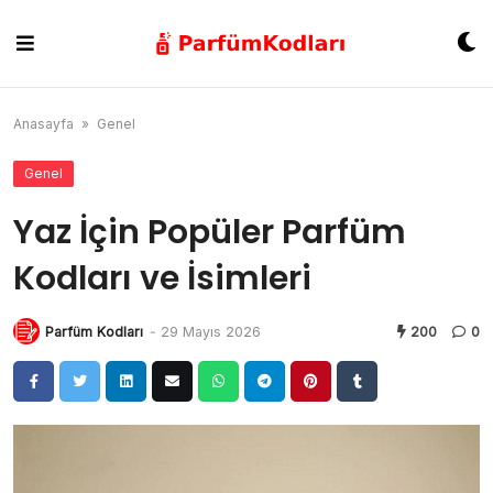
Skip
to
content
Anasayfa
»
Genel
Genel
Yaz İçin Popüler Parfüm
Kodları ve İsimleri
Parfüm Kodları
-
29 Mayıs 2026
200
0