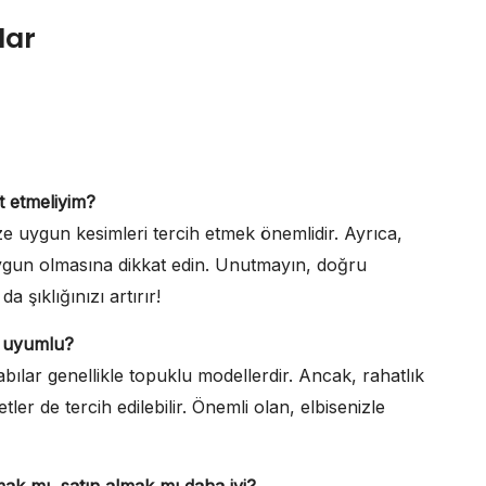
lar
t etmeliyim?
ze uygun kesimleri tercih etmek önemlidir. Ayrıca,
uygun olmasına dikkat edin. Unutmayın, doğru
ıklığınızı artırır!
e uyumlu?
bılar genellikle topuklu modellerdir. Ancak, rahatlık
er de tercih edilebilir. Önemli olan, elbisenizle
amak mı, satın almak mı daha iyi?