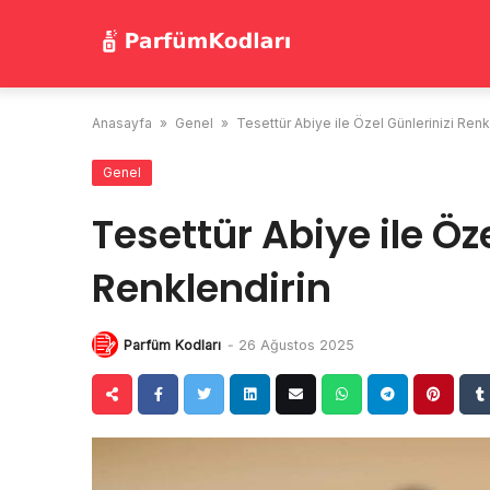
Skip
to
content
Anasayfa
»
Genel
»
Tesettür Abiye ile Özel Günlerinizi Renk
Genel
Tesettür Abiye ile Öze
Renklendirin
Parfüm Kodları
-
26 Ağustos 2025