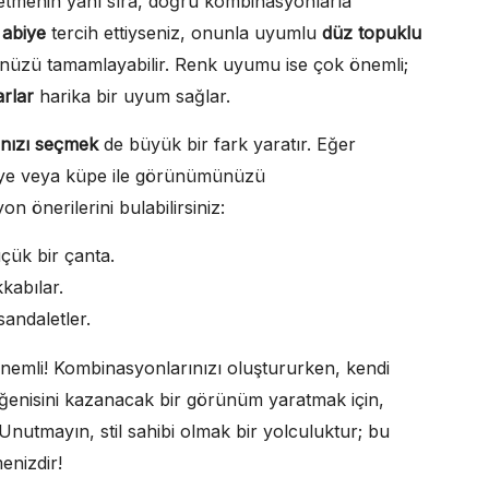
e etmenin yanı sıra, doğru kombinasyonlarla
 abiye
tercih ettiyseniz, onunla uyumlu
düz topuklu
ünüzü tamamlayabilir. Renk uyumu ise çok önemli;
arlar
harika bir uyum sağlar.
ınızı seçmek
de büyük bir fark yaratır. Eğer
kolye veya küpe ile görünümünüzü
n önerilerini bulabilirsiniz:
çük bir çanta.
kabılar.
andaletler.
emli! Kombinasyonlarınızı oluştururken, kendi
eğenisini kazanacak bir görünüm yaratmak için,
 Unutmayın, stil sahibi olmak bir yolculuktur; bu
enizdir!