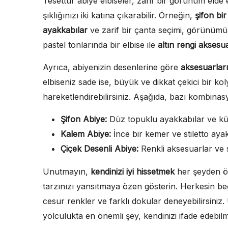
Tesettür abiye elbiseler, zarif bir görünüm eld
şıklığınızı iki katına çıkarabilir. Örneğin,
şifon bir
ayakkabılar
ve zarif bir çanta seçimi, görünüm
pastel tonlarında bir elbise ile
altın rengi aksesu
Ayrıca, abiyenizin desenlerine göre
aksesuarlar
elbiseniz sade ise, büyük ve dikkat çekici bir 
hareketlendirebilirsiniz. Aşağıda, bazı kombinasyo
Şifon Abiye:
Düz topuklu ayakkabılar ve kü
Kalem Abiye:
İnce bir kemer ve stiletto ayak
Çiçek Desenli Abiye:
Renkli aksesuarlar ve s
Unutmayın,
kendinizi iyi hissetmek
her şeyden ön
tarzınızı yansıtmaya özen gösterin. Herkesin b
cesur renkler ve farklı dokular deneyebilirsiniz.
yolculukta en önemli şey, kendinizi ifade edebilm