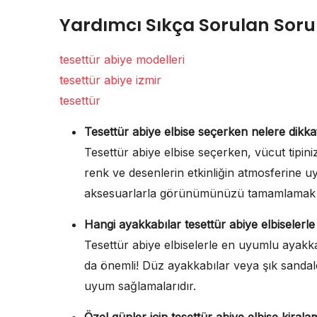
Yardımcı Sıkça Sorulan Soru
tesettür abiye modelleri
tesettür abiye izmir
tesettür
Tesettür abiye elbise seçerken nelere dikka
Tesettür abiye elbise seçerken, vücut tipini
renk ve desenlerin etkinliğin atmosferine 
aksesuarlarla görünümünüzü tamamlamak da ş
Hangi ayakkabılar tesettür abiye elbiselerl
Tesettür abiye elbiselerle en uyumlu ayakka
da önemli! Düz ayakkabılar veya şık sandaletl
uyum sağlamalarıdır.
Özel günler için tesettür abiye elbise kiral