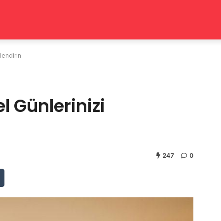
lendirin
l Günlerinizi
247
0