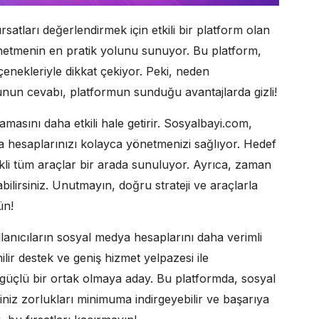
atları değerlendirmek için etkili bir platform olan
netmenin en pratik yolunu sunuyor. Bu platform,
enekleriyle dikkat çekiyor. Peki, neden
runun cevabı, platformun sunduğu avantajlarda gizli!
masını daha etkili hale getirir. Sosyalbayi.com,
a hesaplarınızı kolayca yönetmenizi sağlıyor. Hedef
rekli tüm araçlar bir arada sunuluyor. Ayrıca, zaman
abilirsiniz. Unutmayın, doğru strateji ve araçlarla
ün!
llanıcıların sosyal medya hesaplarını daha verimli
lir destek ve geniş hizmet yelpazesi ile
üçlü bir ortak olmaya aday. Bu platformda, sosyal
niz zorlukları minimuma indirgeyebilir ve başarıya