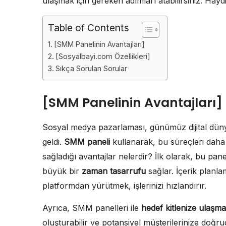
ulaşmak için gereken adımları atabilirsiniz. Haydi
Table of Contents
[SMM Panelinin Avantajları]
[Sosyalbayi.com Özellikleri]
Sıkça Sorulan Sorular
[SMM Panelinin Avantajları]
Sosyal medya pazarlaması, günümüz dijital dünya
geldi.
SMM paneli
kullanarak, bu süreçleri dah
sağladığı avantajlar nelerdir? İlk olarak, bu pan
büyük bir
zaman tasarrufu
sağlar. İçerik planlam
platformdan yürütmek, işlerinizi hızlandırır.
Ayrıca, SMM panelleri ile
hedef kitlenize ulaşm
oluşturabilir ve potansiyel müşterilerinize doğr