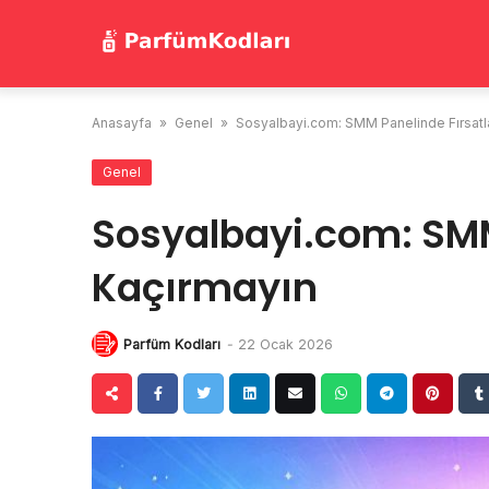
Skip
to
content
Anasayfa
»
Genel
»
Sosyalbayi.com: SMM Panelinde Fırsatla
Genel
Sosyalbayi.com: SMM
Kaçırmayın
Parfüm Kodları
-
22 Ocak 2026