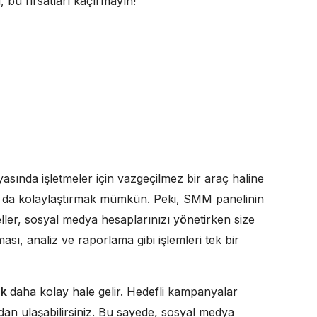
, bu fırsatları kaçırmayın!
sında işletmeler için vazgeçilmez bir araç haline
a da kolaylaştırmak mümkün. Peki, SMM panelinin
eller, sosyal medya hesaplarınızı yönetirken size
ası, analiz ve raporlama gibi işlemleri tek bir
ak
daha kolay hale gelir. Hedefli kampanyalar
udan ulaşabilirsiniz. Bu sayede, sosyal medya