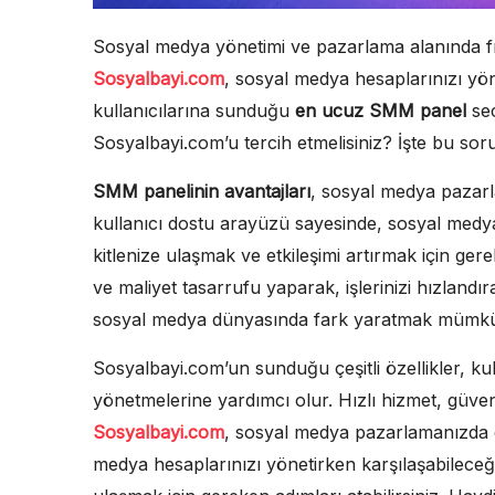
Sosyal medya yönetimi ve pazarlama alanında fırs
Sosyalbayi.com
, sosyal medya hesaplarınızı yö
kullanıcılarına sunduğu
en ucuz SMM panel
seç
Sosyalbayi.com’u tercih etmelisiniz? İşte bu so
SMM panelinin avantajları
, sosyal medya pazarla
kullanıcı dostu arayüzü sayesinde, sosyal medy
kitlenize ulaşmak ve etkileşimi artırmak için ge
ve maliyet tasarrufu yaparak, işlerinizi hızlandır
sosyal medya dünyasında fark yaratmak mümk
Sosyalbayi.com’un sunduğu çeşitli özellikler, ku
yönetmelerine yardımcı olur. Hızlı hizmet, güveni
Sosyalbayi.com
, sosyal medya pazarlamanızda g
medya hesaplarınızı yönetirken karşılaşabileceği