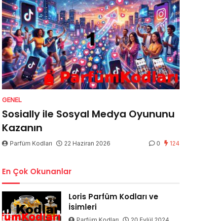
GENEL
Sosially ile Sosyal Medya Oyununu
Kazanın
Parfüm Kodları
22 Haziran 2026
0
124
En Çok Okunanlar
Loris Parfüm Kodları ve
İsimleri
Parfüm Kodları
20 Eylül 2024