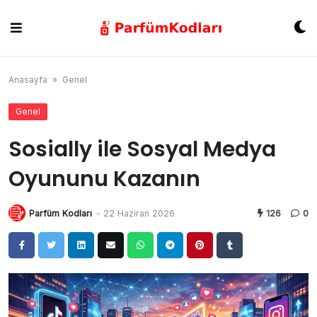
Skip
to
content
Anasayfa
»
Genel
Genel
Sosially ile Sosyal Medya
Oyununu Kazanın
Parfüm Kodları
-
22 Haziran 2026
126
0