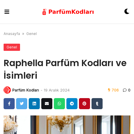
Skip
to
content
Anasayfa
»
Genel
Genel
Raphella Parfüm Kodları ve
İsimleri
Parfüm Kodları
-
19 Aralık 2024
706
0