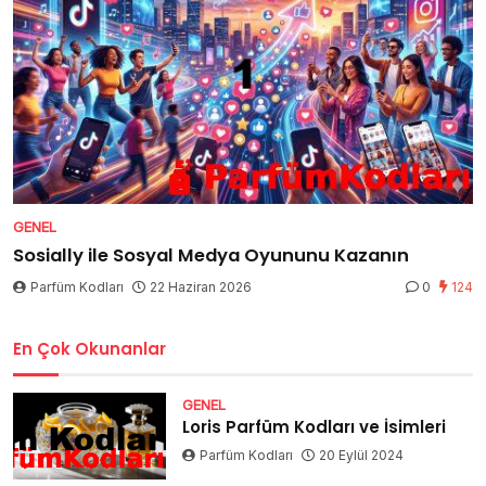
GENEL
Sosially ile Sosyal Medya Oyununu Kazanın
Parfüm Kodları
22 Haziran 2026
0
124
En Çok Okunanlar
GENEL
Loris Parfüm Kodları ve İsimleri
Parfüm Kodları
20 Eylül 2024