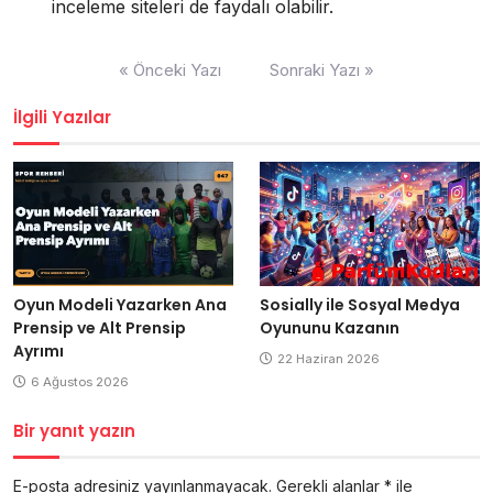
inceleme siteleri de faydalı olabilir.
Yazı
« Önceki Yazı
Sonraki Yazı »
gezinmesi
İlgili Yazılar
Oyun Modeli Yazarken Ana
Sosially ile Sosyal Medya
Prensip ve Alt Prensip
Oyununu Kazanın
Ayrımı
22 Haziran 2026
6 Ağustos 2026
Bir yanıt yazın
E-posta adresiniz yayınlanmayacak.
Gerekli alanlar
*
ile