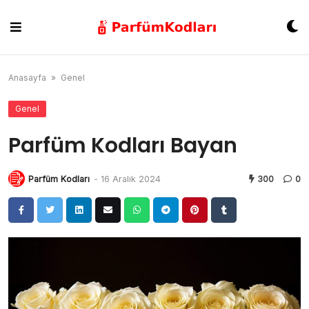
Skip
to
content
Anasayfa
»
Genel
Genel
Parfüm Kodları Bayan
Parfüm Kodları
-
16 Aralık 2024
300
0