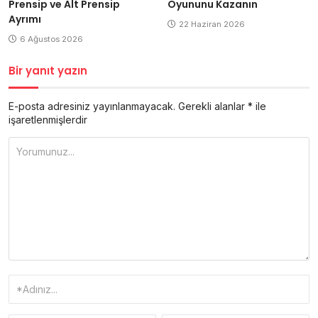
Prensip ve Alt Prensip
Oyununu Kazanın
Ayrımı
22 Haziran 2026
6 Ağustos 2026
Bir yanıt yazın
E-posta adresiniz yayınlanmayacak.
Gerekli alanlar
*
ile
işaretlenmişlerdir