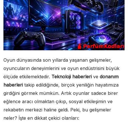
Oyun dünyasında son yıllarda yaşanan gelişmeler,
oyuncuların deneyimlerini ve oyun endüstrisini büyük
ölçüde etkilemektedir.
Teknoloji haberleri
ve
donanım
haberleri
takip edildiğinde, birçok yeniliğin hayatımıza
girdiğini görmek mümkün. Artık oyunlar sadece birer
eğlence aracı olmaktan çıkıp, sosyal etkileşimin ve
rekabetin merkezi haline geldi. Peki, bu gelişmeler
neler? İşte en dikkat çekici olanları: