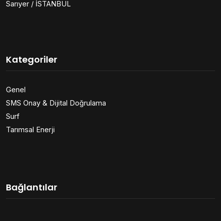
Sarıyer / İSTANBUL
Kategoriler
Genel
SMS Onay & Dijital Doğrulama
Surf
Tarımsal Enerji
Bağlantılar