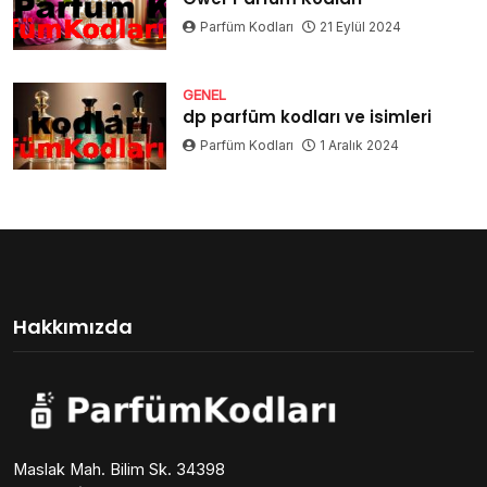
Parfüm Kodları
21 Eylül 2024
GENEL
dp parfüm kodları ve isimleri
Parfüm Kodları
1 Aralık 2024
Hakkımızda
Maslak Mah. Bilim Sk. 34398