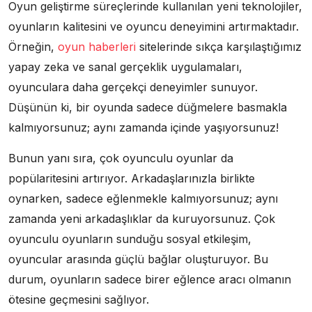
Oyun geliştirme süreçlerinde kullanılan yeni teknolojiler,
oyunların kalitesini ve oyuncu deneyimini artırmaktadır.
Örneğin,
oyun haberleri
sitelerinde sıkça karşılaştığımız
yapay zeka ve sanal gerçeklik uygulamaları,
oyunculara daha gerçekçi deneyimler sunuyor.
Düşünün ki, bir oyunda sadece düğmelere basmakla
kalmıyorsunuz; aynı zamanda içinde yaşıyorsunuz!
Bunun yanı sıra, çok oyunculu oyunlar da
popülaritesini artırıyor. Arkadaşlarınızla birlikte
oynarken, sadece eğlenmekle kalmıyorsunuz; aynı
zamanda yeni arkadaşlıklar da kuruyorsunuz. Çok
oyunculu oyunların sunduğu sosyal etkileşim,
oyuncular arasında güçlü bağlar oluşturuyor. Bu
durum, oyunların sadece birer eğlence aracı olmanın
ötesine geçmesini sağlıyor.