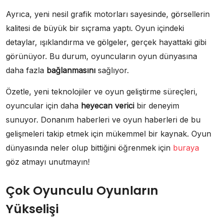
Ayrıca, yeni nesil grafik motorları sayesinde, görsellerin
kalitesi de büyük bir sıçrama yaptı. Oyun içindeki
detaylar, ışıklandırma ve gölgeler, gerçek hayattaki gibi
görünüyor. Bu durum, oyuncuların oyun dünyasına
daha fazla
bağlanmasını
sağlıyor.
Özetle, yeni teknolojiler ve oyun geliştirme süreçleri,
oyuncular için daha
heyecan verici
bir deneyim
sunuyor. Donanım haberleri ve oyun haberleri de bu
gelişmeleri takip etmek için mükemmel bir kaynak. Oyun
dünyasında neler olup bittiğini öğrenmek için
buraya
göz atmayı unutmayın!
Çok Oyunculu Oyunların
Yükselişi