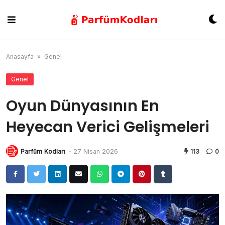
Skip
to
content
Anasayfa
»
Genel
Genel
Oyun Dünyasının En
Heyecan Verici Gelişmeleri
Parfüm Kodları
-
27 Nisan 2026
113
0