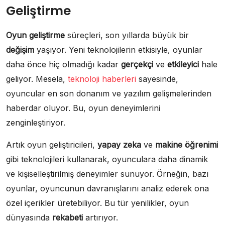
Geliştirme
Oyun geliştirme
süreçleri, son yıllarda büyük bir
değişim
yaşıyor. Yeni teknolojilerin etkisiyle, oyunlar
daha önce hiç olmadığı kadar
gerçekçi
ve
etkileyici
hale
geliyor. Mesela,
teknoloji haberleri
sayesinde,
oyuncular en son donanım ve yazılım gelişmelerinden
haberdar oluyor. Bu, oyun deneyimlerini
zenginleştiriyor.
Artık oyun geliştiricileri,
yapay zeka
ve
makine öğrenimi
gibi teknolojileri kullanarak, oyunculara daha dinamik
ve kişiselleştirilmiş deneyimler sunuyor. Örneğin, bazı
oyunlar, oyuncunun davranışlarını analiz ederek ona
özel içerikler üretebiliyor. Bu tür yenilikler, oyun
dünyasında
rekabeti
artırıyor.