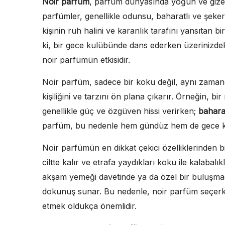
Noir parfüm
, parfüm dünyasında yoğun ve gizeml
parfümler, genellikle odunsu, baharatlı ve şekerli
kişinin ruh halini ve karanlık tarafını yansıtan bi
ki, bir gece kulübünde dans ederken üzerinizdeki
noir parfümün etkisidir.
Noir parfüm, sadece bir koku değil, aynı zamand
kişiliğini ve tarzını ön plana çıkarır. Örneğin, 
genellikle güç ve özgüven hissi verirken;
baharat
parfüm, bu nedenle hem gündüz hem de gece k
Noir parfümün en dikkat çekici özelliklerinden bir
ciltte kalır ve etrafa yaydıkları koku ile kalabal
akşam yemeği davetinde ya da özel bir buluşmada
dokunuş sunar. Bu nedenle, noir parfüm seçerken
etmek oldukça önemlidir.