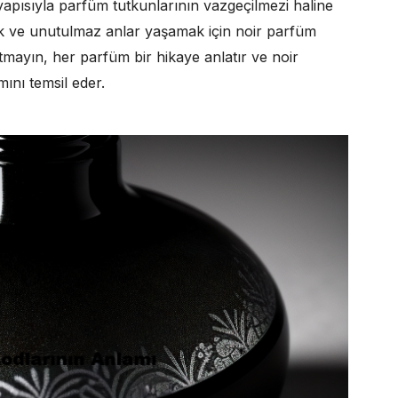
 yapısıyla parfüm tutkunlarının vazgeçilmezi haline
mak ve unutulmaz anlar yaşamak için noir parfüm
mayın, her parfüm bir hikaye anlatır ve noir
ını temsil eder.