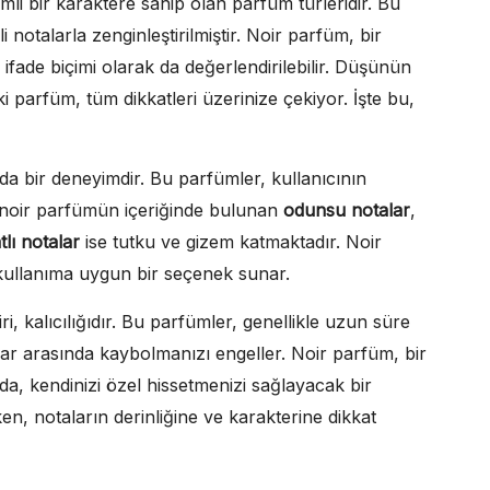
i bir karaktere sahip olan parfüm türleridir. Bu
 notalarla zenginleştirilmiştir. Noir parfüm, bir
r ifade biçimi olarak da değerlendirilebilir. Düşünün
 parfüm, tüm dikkatleri üzerinize çekiyor. İşte bu,
a bir deneyimdir. Bu parfümler, kullanıcının
bir noir parfümün içeriğinde bulunan
odunsu notalar
,
lı notalar
ise tutku ve gizem katmaktadır. Noir
ullanıma uygun bir seçenek sunar.
i, kalıcılığıdır. Bu parfümler, genellikle uzun süre
ıklar arasında kaybolmanızı engeller. Noir parfüm, bir
, kendinizi özel hissetmenizi sağlayacak bir
, notaların derinliğine ve karakterine dikkat