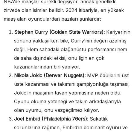
NBA’de maaşlar sürekli değişiyor, ancak genellikle
zirvede olan isimler bellidir. 2024 itibariyle, en yüksek
maaş alan oyunculardan bazıları şunlardır:
Stephen Curry (Golden State Warriors):
Kariyerinin
sonuna yaklaşırken bile, Curry’nin değeri azalmış
değil. Hem sahadaki olağanüstü performansı hem
de saha dışındaki etkisi, onu ligin en çok
kazananlarından biri yapıyor.
Nikola Jokic (Denver Nuggets):
MVP ödüllerini üst
üste kazanması ve takımını şampiyonluğa taşıması,
Jokic’in maaşının tavan yapmasına neden oldu.
Oyunu okuma yeteneği ve takım arkadaşlarıyla
olan uyumu, onu vazgeçilmez kılıyor.
Joel Embiid (Philadelphia 76ers):
Sakatlık
sorunlarına rağmen, Embiid’in dominant oyunu ve