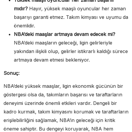
mıdır?
Hayır, yüksek maaşlı oyuncular her zaman
başarıyı garanti etmez. Takım kimyası ve uyumu da
önemlidir.
NBA’deki maaşlar artmaya devam edecek mi?
NBA’deki maaşların geleceği, ligin gelirleriyle
yakından ilişkili olup, gelirler istikrarlı kaldığı sürece
artmaya devam etmesi bekleniyor.
Sonuç:
NBA’deki yüksek maaşlar, ligin ekonomik gücünün bir
göstergesi olsa da, takımların başarısı ve taraftarların
deneyimi üzerinde önemli etkileri vardır. Dengeli bir
kadro kurmak, takım kimyasını korumak ve taraftarların
erişilebilirliğini sağlamak, NBA’in geleceği için kritik
öneme sahiptir. Bu dengeyi koruyarak, NBA hem