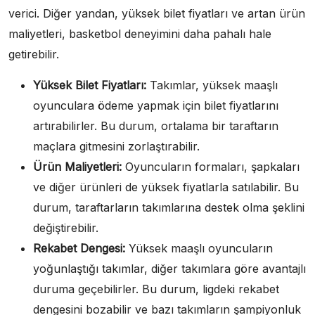
verici. Diğer yandan, yüksek bilet fiyatları ve artan ürün
maliyetleri, basketbol deneyimini daha pahalı hale
getirebilir.
Yüksek Bilet Fiyatları:
Takımlar, yüksek maaşlı
oyunculara ödeme yapmak için bilet fiyatlarını
artırabilirler. Bu durum, ortalama bir taraftarın
maçlara gitmesini zorlaştırabilir.
Ürün Maliyetleri:
Oyuncuların formaları, şapkaları
ve diğer ürünleri de yüksek fiyatlarla satılabilir. Bu
durum, taraftarların takımlarına destek olma şeklini
değiştirebilir.
Rekabet Dengesi:
Yüksek maaşlı oyuncuların
yoğunlaştığı takımlar, diğer takımlara göre avantajlı
duruma geçebilirler. Bu durum, ligdeki rekabet
dengesini bozabilir ve bazı takımların şampiyonluk