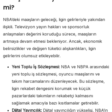
mi?
NBA’deki maaşların geleceği, ligin gelirleriyle yakından
ilişkili. Televizyon yayın hakları ve sponsorluk
anlaşmaları değerini koruduğu sürece, maaşların
artmaya devam etmesi bekleniyor. Ancak, ekonomik
belirsizlikler ve değişen tüketici alışkanlıkları, ligin
gelirlerini olumsuz etkileyebilir.
Yeni Toplu İş Sözleşmesi:
NBA ve NBPA arasındaki
yeni toplu iş sözleşmesi, oyuncu maaşlarını ve
takım harcamalarını düzenleyecek. Bu sözleşme,
ligin rekabet dengesini korumak ve küçük
pazarlardaki takımların rekabetçi kalmasını
sağlamak amacıyla bazı kısıtlamalar getirebilir.
Dijital Yayıncılık:
Dijital yayıncılığın yükselişi, NBA’in