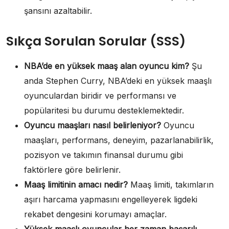
şansını azaltabilir.
Sıkça Sorulan Sorular (SSS)
NBA’de en yüksek maaş alan oyuncu kim?
Şu
anda Stephen Curry, NBA’deki en yüksek maaşlı
oyunculardan biridir ve performansı ve
popülaritesi bu durumu desteklemektedir.
Oyuncu maaşları nasıl belirleniyor?
Oyuncu
maaşları, performans, deneyim, pazarlanabilirlik,
pozisyon ve takımın finansal durumu gibi
faktörlere göre belirlenir.
Maaş limitinin amacı nedir?
Maaş limiti, takımların
aşırı harcama yapmasını engelleyerek ligdeki
rekabet dengesini korumayı amaçlar.
Yüksek maaşlı oyuncular her zaman başarılı