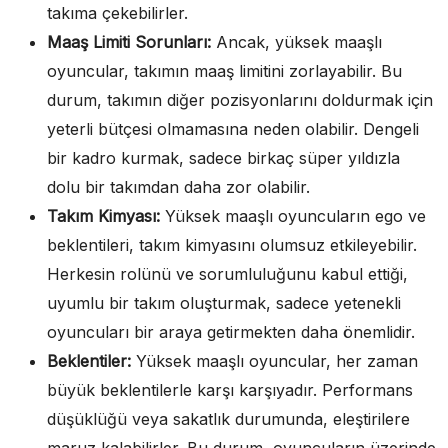
takıma çekebilirler.
Maaş Limiti Sorunları:
Ancak, yüksek maaşlı
oyuncular, takımın maaş limitini zorlayabilir. Bu
durum, takımın diğer pozisyonlarını doldurmak için
yeterli bütçesi olmamasına neden olabilir. Dengeli
bir kadro kurmak, sadece birkaç süper yıldızla
dolu bir takımdan daha zor olabilir.
Takım Kimyası:
Yüksek maaşlı oyuncuların ego ve
beklentileri, takım kimyasını olumsuz etkileyebilir.
Herkesin rolünü ve sorumluluğunu kabul ettiği,
uyumlu bir takım oluşturmak, sadece yetenekli
oyuncuları bir araya getirmekten daha önemlidir.
Beklentiler:
Yüksek maaşlı oyuncular, her zaman
büyük beklentilerle karşı karşıyadır. Performans
düşüklüğü veya sakatlık durumunda, eleştirilere
maruz kalabilirler. Bu durum, oyuncuların üzerinde