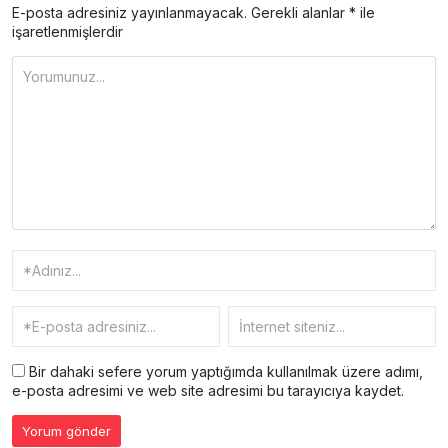
E-posta adresiniz yayınlanmayacak.
Gerekli alanlar
*
ile
işaretlenmişlerdir
Bir dahaki sefere yorum yaptığımda kullanılmak üzere adımı,
e-posta adresimi ve web site adresimi bu tarayıcıya kaydet.