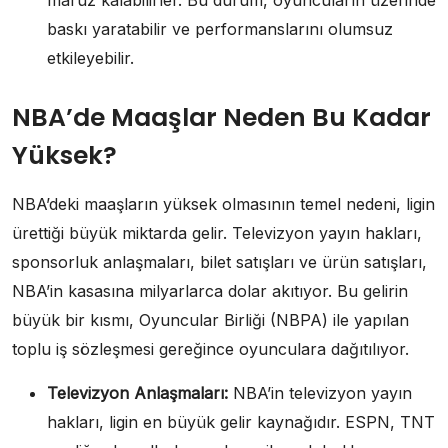
baskı yaratabilir ve performanslarını olumsuz
etkileyebilir.
NBA’de Maaşlar Neden Bu Kadar
Yüksek?
NBA’deki maaşların yüksek olmasının temel nedeni, ligin
ürettiği büyük miktarda gelir. Televizyon yayın hakları,
sponsorluk anlaşmaları, bilet satışları ve ürün satışları,
NBA’in kasasına milyarlarca dolar akıtıyor. Bu gelirin
büyük bir kısmı, Oyuncular Birliği (NBPA) ile yapılan
toplu iş sözleşmesi gereğince oyunculara dağıtılıyor.
Televizyon Anlaşmaları:
NBA’in televizyon yayın
hakları, ligin en büyük gelir kaynağıdır. ESPN, TNT