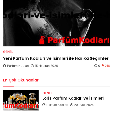
GENEL
Yeni Parfüm Kodları ve İsimleri ile Harika Seçimler
Parfüm Kodları
15 Haziran 2026
0
216
En Çok Okunanlar
GENEL
Loris Parfüm Kodları ve İsimleri
Parfüm Kodları
20 Eylül 2024