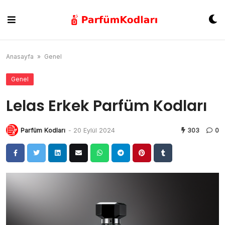
Skip
to
content
Anasayfa
»
Genel
Genel
Lelas Erkek Parfüm Kodları
Parfüm Kodları
-
20 Eylül 2024
303
0