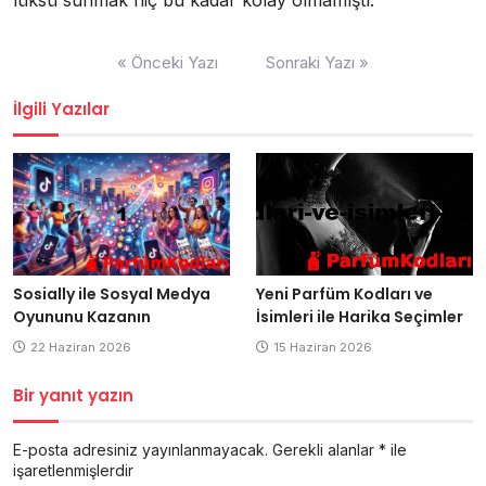
lüksü sunmak hiç bu kadar kolay olmamıştı.
Yazı
« Önceki Yazı
Sonraki Yazı »
gezinmesi
İlgili Yazılar
Yeni Parfüm Kodları ve
Sosially ile Sosyal Medya
İsimleri ile Harika Seçimler
Oyununu Kazanın
15 Haziran 2026
22 Haziran 2026
Bir yanıt yazın
E-posta adresiniz yayınlanmayacak.
Gerekli alanlar
*
ile
işaretlenmişlerdir