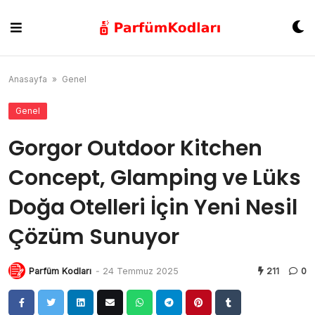
Skip
to
content
Anasayfa
»
Genel
Genel
Gorgor Outdoor Kitchen
Concept, Glamping ve Lüks
Doğa Otelleri İçin Yeni Nesil
Çözüm Sunuyor
Parfüm Kodları
-
24 Temmuz 2025
211
0