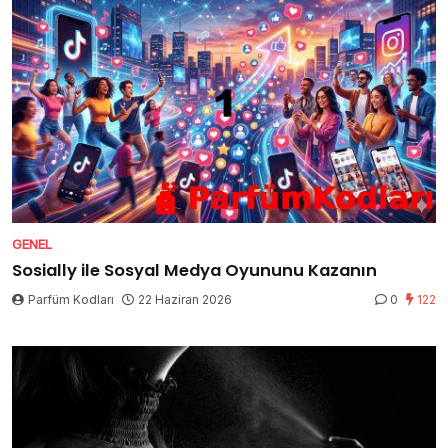
GENEL
Sosially ile Sosyal Medya Oyununu Kazanın
Parfüm Kodları
22 Haziran 2026
0
122