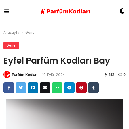
Skip
to
content
Anasayfa
»
Genel
Genel
Eyfel Parfüm Kodları Bay
Parfüm Kodları
-
19 Eylül 2024
312
0