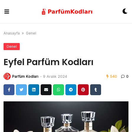
Skip
to
content
Anasayfa
»
Genel
Genel
Eyfel Parfüm Kodları
Parfüm Kodları
-
9 Aralık 2024
540
0