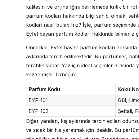
kalitesini ve orijinalliğini belirlemede kritik bir
parfüm kodları hakkında bilgi sahibi olmak, sah
kodları nasıl bulabiliriz? İşte, parfüm seçimind
Eyfel bayan parfüm kodları hakkında bilmeniz g
Öncelikle, Eyfel bayan parfüm kodları arasında ç
aylarında tercih edilmektedir. Bu parfümler, hafi
ferahlık sunar. Yaz için ideal seçimler arasında y
kazanmıştır. Örneğin:
Parfüm Kodu
Koku Not
EYF-101
Gül, Lim
EYF-102
Şeftali, 
Diğer yandan, kış aylarında tercih edilen oduns
ve sıcak bir his yaratmak için idealdir. Bu parf
bile etkileyici bir aura oluşturur. Bu nedenle, 