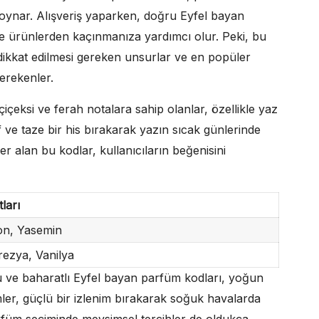
 rol oynar. Alışveriş yaparken, doğru Eyfel bayan
te ürünlerden kaçınmanıza yardımcı olur. Peki, bu
e dikkat edilmesi gereken unsurlar ve en popüler
erekenler.
içeksi ve ferah notalara sahip olanlar, özellikle yaz
f ve taze bir his bırakarak yazın sıcak günlerinde
er alan bu kodlar, kullanıcıların beğenisini
ları
on, Yasemin
Frezya, Vanilya
u ve baharatlı Eyfel bayan parfüm kodları, yoğun
ümler, güçlü bir izlenim bırakarak soğuk havalarda
parfüm seçiminde mevsimsel tercihler de oldukça