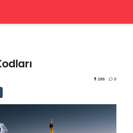
odları
286
0