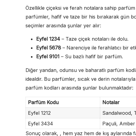
Özellikle çiçeksi ve ferah notalara sahip parfüm 
parfümler, hafif ve taze bir his bırakarak gün b
seçimler arasında şunlar yer alır:
Eyfel 1234
– Taze çiçek notaları ile dolu.
Eyfel 5678
– Narenciye ile ferahlatıcı bir etk
Eyfel 9101
– Su bazlı hafif bir parfüm.
Diğer yandan, odunsu ve baharatlı parfüm kodlar
idealdir. Bu parfümler, sıcak ve derin notalarıyla
parfüm kodları arasında şunlar bulunmaktadır:
Parfüm Kodu
Notalar
Eyfel 1212
Sandalwood, T
Eyfel 3434
Paçuli, Amber
Sonuç olarak, , hem yaz hem de kış aylarında f