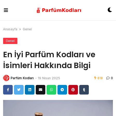
Skip
to
content
Anasayfa
»
Genel
Genel
En İyi Parfüm Kodları ve
İsimleri Hakkında Bilgi
Parfüm Kodları
-
19 Nisan 2025
618
0