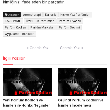
kimliğinizi ifade eden bir parçadır.
Aromaterapi
Kalıcılık
Kış ve Yaz Parfümleri
Etiketler
Koku Profili
Özel Gün Parfümleri
Parfüm Fiyatları
Parfüm Kodları
Parfüm Markaları
Parfüm Seçimi
Uygulama Teknikleri
Yazı
« Önceki Yazı
Sonraki Yazı »
gezinmesi
İlgili Yazılar
Yeni Parfüm Kodları ve
Orijinal Parfüm Kodları ve
İsimleri ile Harika Seçimler
İsimleri İncelemesi