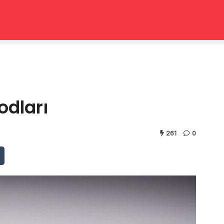
odları
261
0