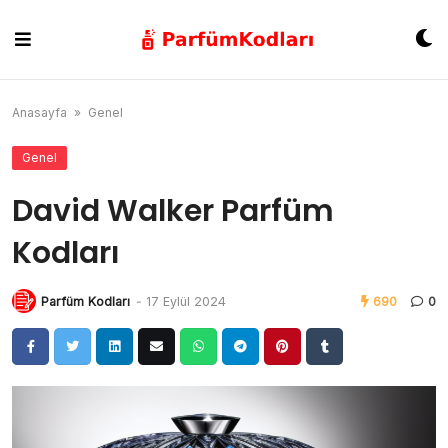
Skip
to
content
Anasayfa
»
Genel
Genel
David Walker Parfüm
Kodları
Parfüm Kodları
-
17 Eylül 2024
690
0