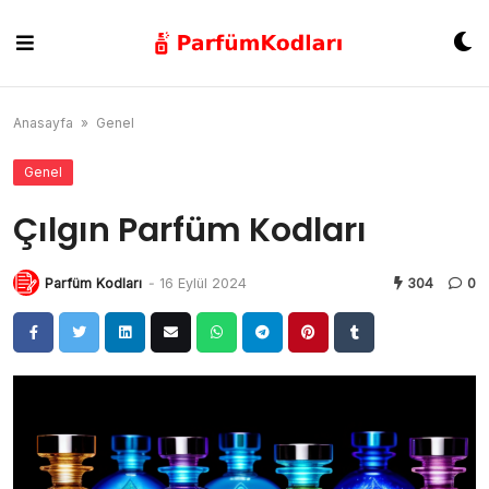
Skip
to
content
Anasayfa
»
Genel
Genel
Çılgın Parfüm Kodları
Parfüm Kodları
-
16 Eylül 2024
304
0