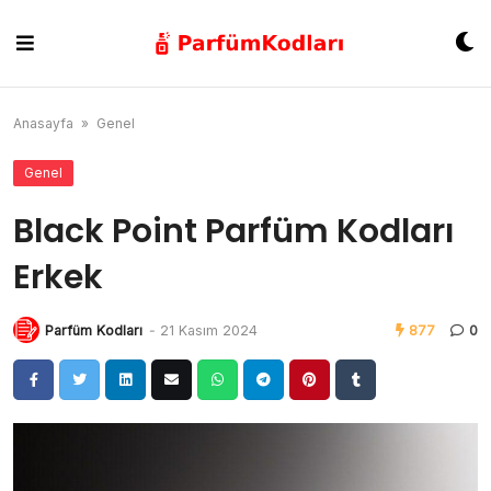
Skip
to
content
Anasayfa
»
Genel
Genel
Black Point Parfüm Kodları
Erkek
Parfüm Kodları
-
21 Kasım 2024
877
0