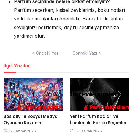
Parfüm seçiminde nelere dikkat etmeliyim?
Parfüm seçerken, kişisel zevkleriniz, koku notları
ve kullanım alanları önemlidir. Hangi tür kokuları
sevdiğinizi belirlemek, doğru seçimi yapmanıza
yardımcı olur.
Yazı
« Önceki Yazı
Sonraki Yazı »
gezinmesi
İlgili Yazılar
Sosially ile Sosyal Medya
Yeni Parfüm Kodları ve
Oyununu Kazanın
İsimleri ile Harika Seçimler
22 Haziran 2026
15 Haziran 2026