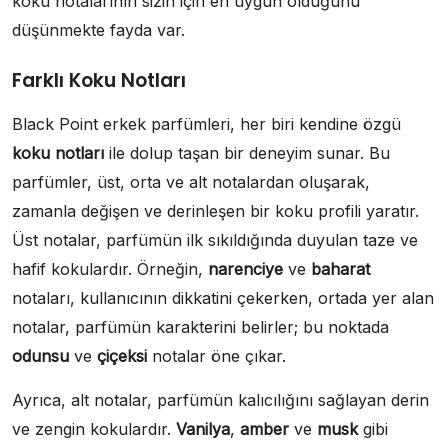
koku notalarının sizin için en uygun olduğunu
düşünmekte fayda var.
Farklı Koku Notları
Black Point erkek parfümleri, her biri kendine özgü
koku notları
ile dolup taşan bir deneyim sunar. Bu
parfümler, üst, orta ve alt notalardan oluşarak,
zamanla değişen ve derinleşen bir koku profili yaratır.
Üst notalar, parfümün ilk sıkıldığında duyulan taze ve
hafif kokulardır. Örneğin,
narenciye
ve
baharat
notaları, kullanıcının dikkatini çekerken, ortada yer alan
notalar, parfümün karakterini belirler; bu noktada
odunsu
ve
çiçeksi
notalar öne çıkar.
Ayrıca, alt notalar, parfümün kalıcılığını sağlayan derin
ve zengin kokulardır.
Vanilya
,
amber
ve
musk
gibi