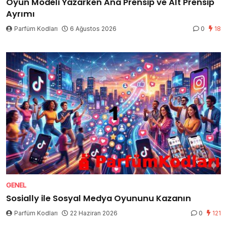
Oyun Modeli Yazarken Ana Prensip ve Alt Prensip
Ayrımı
Parfüm Kodları
6 Ağustos 2026
0
18
GENEL
Sosially ile Sosyal Medya Oyununu Kazanın
Parfüm Kodları
22 Haziran 2026
0
121