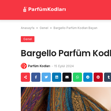
Skip
to
content
Anasayfa
»
Genel
»
Bargello Parfüm Kodları Bayan
Genel
Bargello Parfüm Kod
Parfüm Kodları
-
15 Eylül 2024