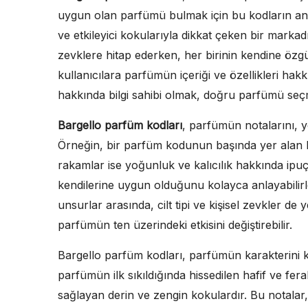
uygun olan parfümü bulmak için bu kodların anla
ve etkileyici kokularıyla dikkat çeken bir marka
zevklere hitap ederken, her birinin kendine özg
kullanıcılara parfümün içeriği ve özellikleri hakk
hakkında bilgi sahibi olmak, doğru parfümü seçm
Bargello parfüm kodları
, parfümün notalarını, yo
Örneğin, bir parfüm kodunun başında yer alan har
rakamlar ise yoğunluk ve kalıcılık hakkında ipu
kendilerine uygun olduğunu kolayca anlayabilirl
unsurlar arasında, cilt tipi ve kişisel zevkler de ye
parfümün ten üzerindeki etkisini değiştirebilir.
Bargello parfüm kodları, parfümün karakterini ke
parfümün ilk sıkıldığında hissedilen hafif ve fer
sağlayan derin ve zengin kokulardır. Bu notala