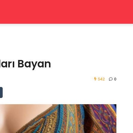
ları Bayan
542
0