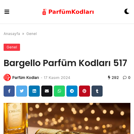
Skip
to
content
Anasayfa
»
Genel
Genel
Bargello Parfüm Kodları 517
Parfüm Kodları
-
17 Kasım 2024
292
0