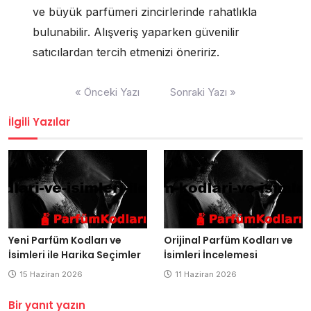
ve büyük parfümeri zincirlerinde rahatlıkla
bulunabilir. Alışveriş yaparken güvenilir
satıcılardan tercih etmenizi öneririz.
Yazı
« Önceki Yazı
Sonraki Yazı »
gezinmesi
İlgili Yazılar
Yeni Parfüm Kodları ve
Orijinal Parfüm Kodları ve
İsimleri ile Harika Seçimler
İsimleri İncelemesi
15 Haziran 2026
11 Haziran 2026
Bir yanıt yazın