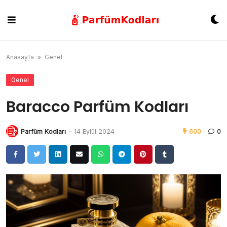
Skip
to
content
Anasayfa
»
Genel
Genel
Baracco Parfüm Kodları
Parfüm Kodları
-
14 Eylül 2024
600
0