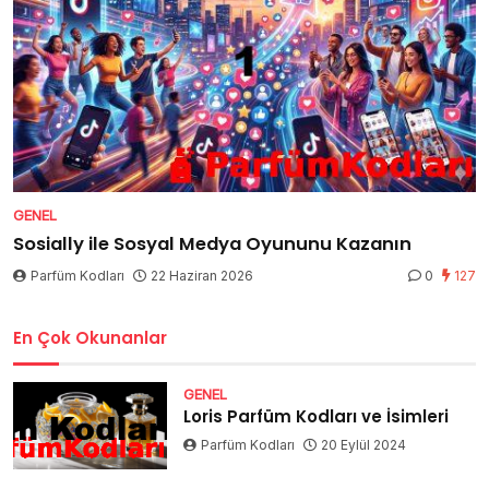
GENEL
Sosially ile Sosyal Medya Oyununu Kazanın
Parfüm Kodları
22 Haziran 2026
0
127
En Çok Okunanlar
GENEL
Loris Parfüm Kodları ve İsimleri
Parfüm Kodları
20 Eylül 2024