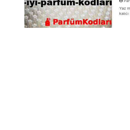
Par
Yaz me
kalıcı
seçim