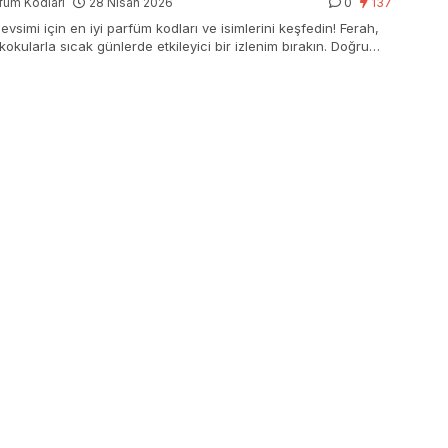
füm Kodları
28 Nisan 2026
0
137
vsimi için en iyi parfüm kodları ve isimlerini keşfedin! Ferah,
 kokularla sıcak günlerde etkileyici bir izlenim bırakın. Doğru
i yapın!