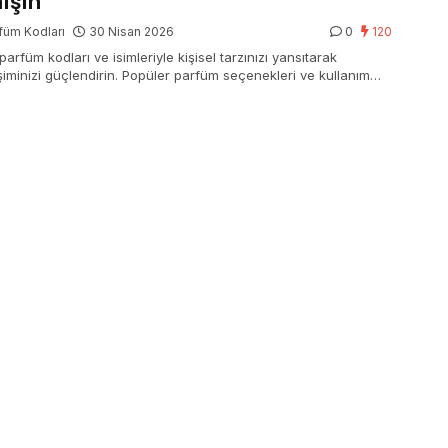
ışın
füm Kodları
30 Nisan 2026
0
120
 parfüm kodları ve isimleriyle kişisel tarzınızı yansıtarak
eşiminizi güçlendirin. Popüler parfüm seçenekleri ve kullanım
arı için hemen keşfedin!