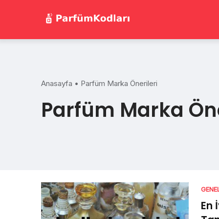
Skip
to
content
Anasayfa
•
Parfüm Marka Önerileri
Parfüm Marka Öne
GENE
En 