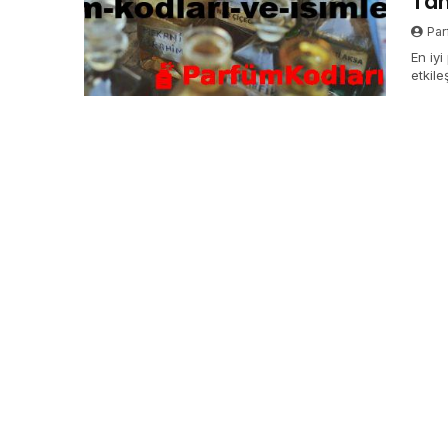
Tan
Par
En iyi
etkil
ipuçl