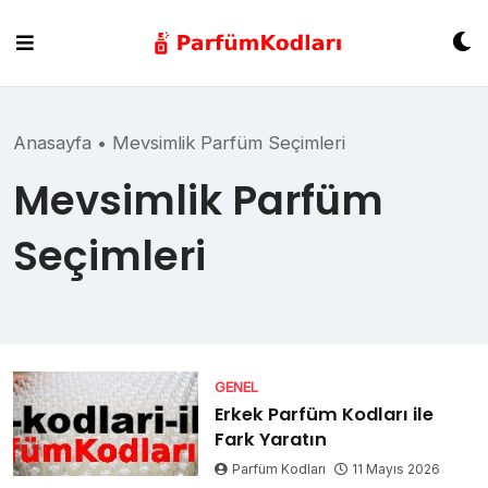
Skip
to
content
Anasayfa
•
Mevsimlik Parfüm Seçimleri
Mevsimlik Parfüm
Seçimleri
GENEL
Erkek Parfüm Kodları ile
Fark Yaratın
Parfüm Kodları
11 Mayıs 2026