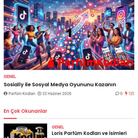
GENEL
Sosially ile Sosyal Medya Oyununu Kazanın
Parfüm Kodları
22 Haziran 2026
0
125
En Çok Okunanlar
GENEL
Loris Parfüm Kodları ve İsimleri