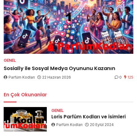
GENEL
Sosially ile Sosyal Medya Oyununu Kazanın
Parfüm Kodları
22 Haziran 2026
0
125
En Çok Okunanlar
GENEL
Loris Parfüm Kodları ve İsimleri
Parfüm Kodları
20 Eylül 2024