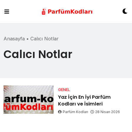
Skip
to
content
Anasayfa
•
Calıcı Notlar
Calıcı Notlar
GENEL
Yaz İçin En İyi Parfüm
Kodları ve İsimleri
Parfüm Kodları
28 Nisan 2026